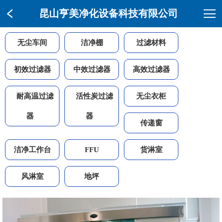
昆山亨美净化设备科技有限公司
无尘车间
洁净棚
过滤材料
初效过滤器
中效过滤器
高效过滤器
耐高温过滤
活性炭过滤
无尘衣柜
器
器
传递窗
洁净工作台
FFU
货淋室
风淋室
地坪